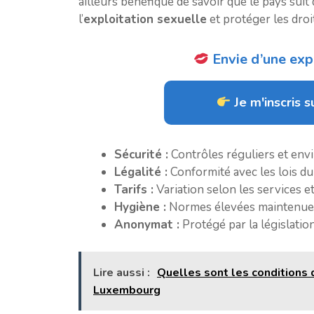
ailleurs bénéfique de savoir que le pays suit 
l’
exploitation sexuelle
et protéger les droi
Envie d’une expé
Je m'inscris su
Sécurité :
Contrôles réguliers et env
Légalité :
Conformité avec les lois d
Tarifs :
Variation selon les services et 
Hygiène :
Normes élevées maintenues 
Anonymat :
Protégé par la législation
Lire aussi :
Quelles sont les conditions 
Luxembourg