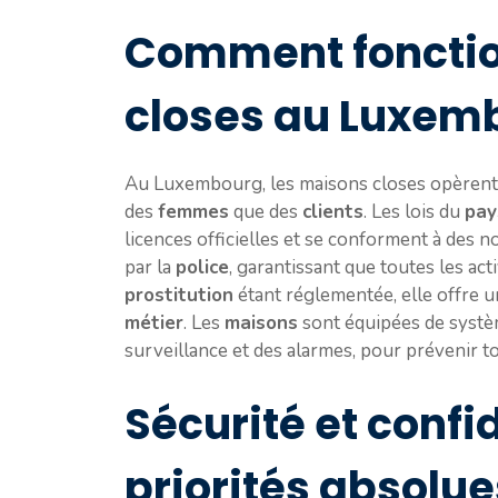
Comment fonctio
closes au Luxem
Au Luxembourg, les maisons closes opèrent da
des
femmes
que des
clients
. Les lois du
pay
licences officielles et se conforment à des n
par la
police
, garantissant que toutes les acti
prostitution
étant réglementée, elle offre u
métier
. Les
maisons
sont équipées de systè
surveillance et des alarmes, pour prévenir to
Sécurité et confid
priorités absolue