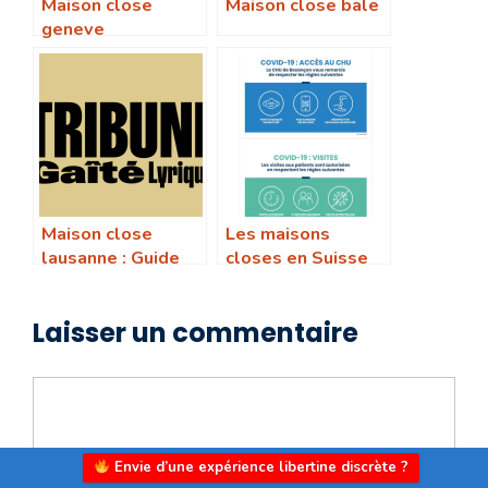
Maison close
Maison close bale
geneve
Maison close
Les maisons
lausanne : Guide
closes en Suisse
pratique 2025
respectent elles
des normes
Laisser un commentaire
d’hygiène strictes
Commentaire
Envie d’une expérience libertine discrète ?