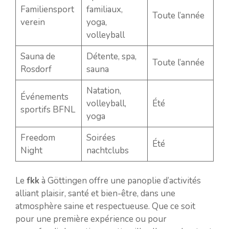
Familiensport
familiaux,
Toute l’année
verein
yoga,
volleyball
Sauna de
Détente, spa,
Toute l’année
Rosdorf
sauna
Natation,
Événements
volleyball,
Été
sportifs BFNL
yoga
Freedom
Soirées
Été
Night
nachtclubs
Le
fkk
à Göttingen offre une panoplie d’activités
alliant plaisir, santé et bien-être, dans une
atmosphère saine et respectueuse. Que ce soit
pour une première expérience ou pour