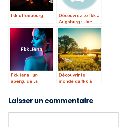
fkk offenbourg
Découvrez le fkk à
Augsburg : Une
expérience
inoubliable
Fkk Jena : un
Découvrir le
aperçu de la
monde du fkk à
culture naturiste
Wiesbaden : tout
en Thüringen
ce que vous devez
Laisser un commentaire
savoir
Commentaire