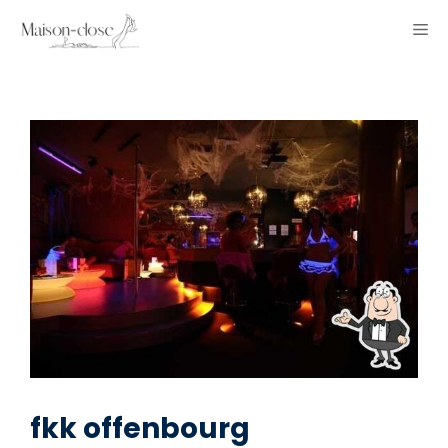
Aller
ME
au
contenu
fkk offenbourg