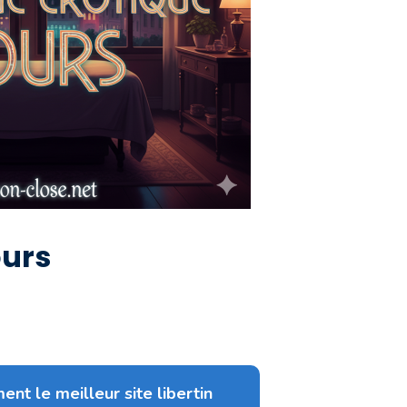
ours
ent le meilleur site libertin