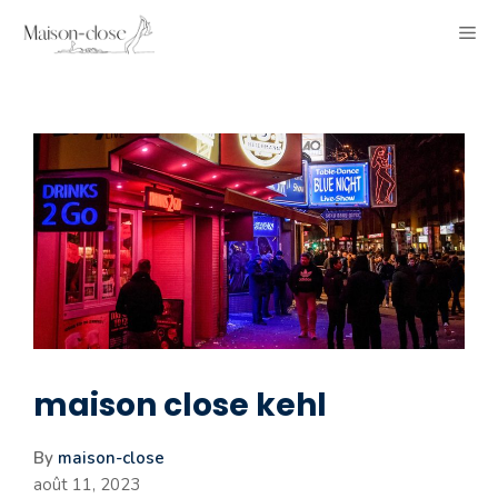
Aller
ME
au
contenu
maison close kehl
By
maison-close
août 11, 2023