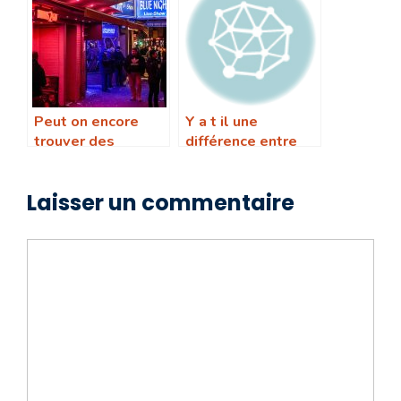
Peut on encore
Y a t il une
trouver des
différence entre
maisons closes en
une maison close
Allemagne
et une agence
Laisser un commentaire
d’escort
Commentaire