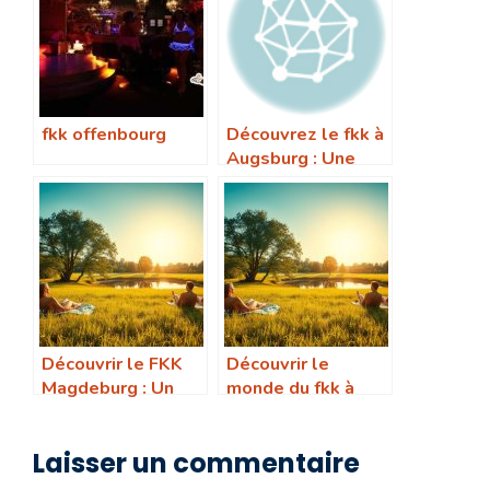
fkk offenbourg
Découvrez le fkk à
Augsburg : Une
expérience
inoubliable
Découvrir le FKK
Découvrir le
Magdeburg : Un
monde du fkk à
Guide Complet
Wiesbaden : tout
ce que vous devez
Laisser un commentaire
savoir