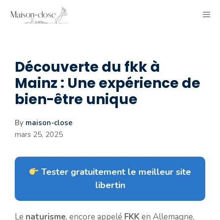
Aller
ME
au
contenu
Découverte du fkk à
Mainz : Une expérience de
bien-être unique
By
maison-close
mars 25, 2025
Tester gratuitement le meilleur site
libertin
Le
naturisme
, encore appelé
FKK
en Allemagne,