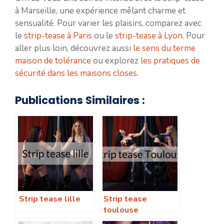
à Marseille, une expérience mêlant charme et
sensualité. Pour varier les plaisirs, comparez avec
le
strip-tease à Paris
ou le
strip-tease à Lyon
. Pour
aller plus loin, découvrez aussi
le sens du terme
maison de tolérance
ou explorez
les pratiques de
sécurité dans les maisons closes
.
Publications Similaires :
Strip tease lille
Strip tease
toulouse