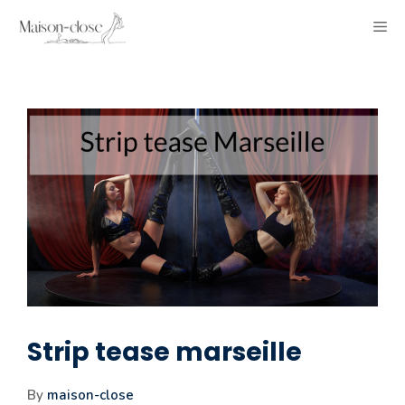
Aller
ME
au
contenu
Strip tease marseille
By
maison-close