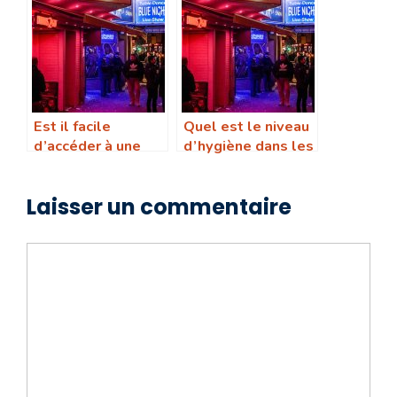
en France
Est il facile
Quel est le niveau
d’accéder à une
d’hygiène dans les
maison close en
maisons closes en
Allemagne en tant
Allemagne
Laisser un commentaire
qu’étranger
Commentaire