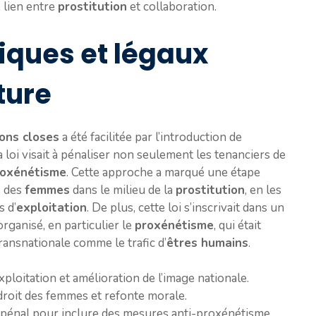
e lien entre
prostitution
et collaboration.
tiques et légaux
ture
ons closes
a été facilitée par l’introduction de
La loi visait à pénaliser non seulement les tenanciers de
roxénétisme
. Cette approche a marqué une étape
s des
femmes
dans le milieu de la
prostitution
, en les
s d’
exploitation
. De plus, cette loi s’inscrivait dans un
organisé, en particulier le
proxénétisme
, qui était
transnationale comme le trafic d’
êtres humains
.
xploitation et amélioration de l’image nationale.
oit des femmes et refonte morale.
 pénal pour inclure des mesures anti-proxénétisme.