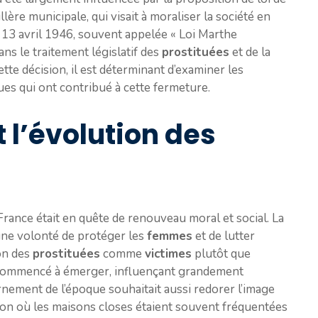
ère municipale, qui visait à moraliser la société en
u 13 avril 1946, souvent appelée « Loi Marthe
ans le traitement législatif des
prostituées
et de la
te décision, il est déterminant d’examiner les
ues qui ont contribué à cette fermeture.
t l’évolution des
France était en quête de renouveau moral et social. La
une volonté de protéger les
femmes
et de lutter
ion des
prostituées
comme
victimes
plutôt que
commencé à émerger, influençant grandement
ernement de l’époque souhaitait aussi redorer l’image
tion où les maisons closes étaient souvent fréquentées