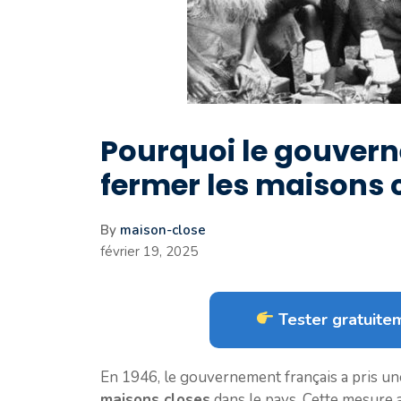
Pourquoi le gouverne
fermer les maisons 
By
maison-close
février 19, 2025
Tester gratuitem
En 1946, le gouvernement français a pris une
maisons closes
dans le pays. Cette mesure a