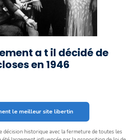
ment a t il décidé de
closes en 1946
ent le meilleur site libertin
 décision historique avec la fermeture de toutes les
 été largement influencée par la proposition de loi de