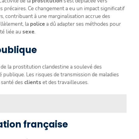
’activité de la
prostitution
s’est déplacée vers
s précaires. Ce changement a eu un impact significatif
s, contribuant à une marginalisation accrue des
allèlement, la
police
a dû adapter ses méthodes pour
té liée au
sexe
.
publique
 de la prostitution clandestine a soulevé des
 publique. Les risques de transmission de maladies
a santé des
clients
et des travailleuses.
lation française