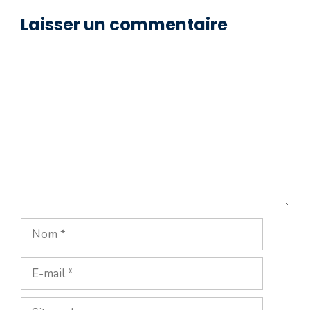
des services variés
Laisser un commentaire
Commentaire
Nom
E-
mail
Site