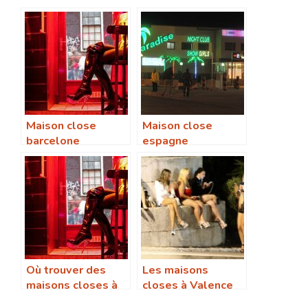
Maison close
Maison close
barcelone
espagne
Où trouver des
Les maisons
maisons closes à
closes à Valence
Barcelone
proposent elles