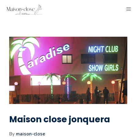
Aller
ME
au
contenu
Maison close jonquera
By
maison-close