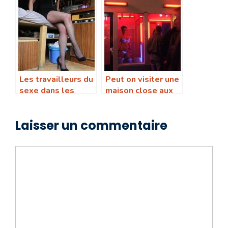
Pays Bas
privées aux Pays
Bas
Les travailleurs du
Peut on visiter une
sexe dans les
maison close aux
maisons closes
Pays Bas sans
aux Pays Bas sont
avoir recours aux
Laisser un commentaire
ils protégés par la
services sexuels
loi
Commentaire