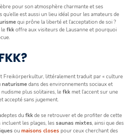
célèbre pour son atmosphère charmante et ses
 qu’elle est aussi un lieu idéal pour les amateurs de
urisme
qui prône la liberté et l’acceptation de soi ?
 le
fkk
offre aux visiteurs de Lausanne et pourquoi
écue.
 FKK?
Freikörperkultur, littéralement traduit par « culture
u
naturisme
dans des environnements sociaux et
 nudisme plus solitaires, le
fkk
met l’accent sur une
et accepté sans jugement.
 adeptes du
fkk
de se retrouver et de profiter de cette
incluent les plages, les
saunas mixtes
, ainsi que des
iques
ou
maisons closes
pour ceux cherchant des