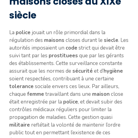
maisons closes au XIXe
siècle
La
police
jouait un rôle primordial dans la
régulation des
maisons
closes durant le
siecle
. Les
autorités imposaient un
code
strict qui devait être
suivi tant par les
prostituees
que par les gérants
des établissements. Cette surveillance constante
assurait que les normes de
sécurité
et d’
hygiène
soient respectées, contribuant à une certaine
tolerance
sociale envers ces lieux. Par ailleurs,
chaque
femme
travaillant dans une
maison
close
était enregistrée par la
police
, et devait subir des
contrôles médicaux réguliers pour limiter la
propagation de maladies. Cette gestion quasi
militaire
reflétait la volonté de maintenir l’ordre
public tout en permettant l’existence de ces