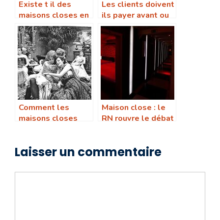
Existe t il des
Les clients doivent
maisons closes en
ils payer avant ou
dehors de la
après leurs
France
services dans une
maison close
Comment les
Maison close : le
maisons closes
RN rouvre le débat
étaient elles
sur les maisons
surveillées par la
closes
Laisser un commentaire
police
Commentaire